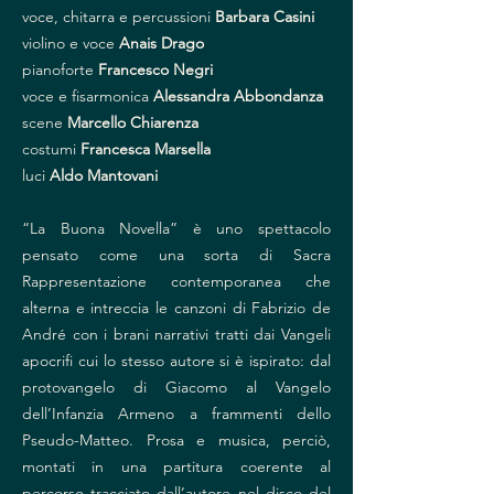
voce, chitarra e percussioni
Barbara Casini
violino e voce
Anais Drago
pianoforte
Francesco Negri
voce e fisarmonica
Alessandra Abbondanza
scene
Marcello Chiarenza
costumi
Francesca Marsella
luci
Aldo Mantovani
“La Buona Novella” è uno spettacolo
pensato come una sorta di Sacra
Rappresentazione contemporanea che
alterna e intreccia le canzoni di Fabrizio de
André con i brani narrativi tratti dai Vangeli
apocrifi cui lo stesso autore si è ispirato: dal
protovangelo di Giacomo al Vangelo
dell’Infanzia Armeno a frammenti dello
Pseudo-Matteo. Prosa e musica, perciò,
montati in una partitura coerente al
percorso tracciato dall’autore nel disco del