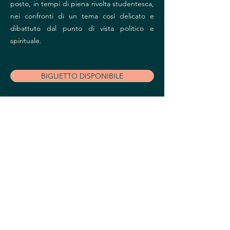
posto, in tempi di piena rivolta studentesca,
nei confronti di un tema così delicato e
dibattuto dal punto di vista politico e
spirituale.
BIGLIETTO DISPONIBILE
Quellidel29
ARTE - CULTURA - SPETTACOLI
Iscriviti alla newsletter per non