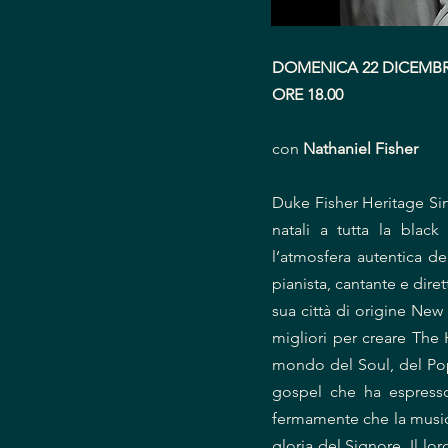
DOMENICA 22 DICEMBRE -
ORE 18.00
con
Nathaniel Fisher
Duke Fisher Heritage Sin
natali a tutta la blac
l’atmosfera autentica de
pianista, cantante e dire
sua città di origine New 
migliori per creare The 
mondo del Soul, del Pop
gospel che ha espress
fermamente che la musica
gloria del Signore. Il lo