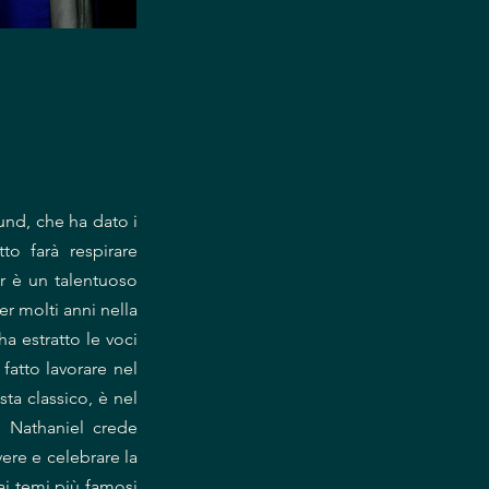
und, che ha dato i
to farà respirare
er è un talentuoso
er molti anni nella
ha estratto le voci
fatto lavorare nel
a classico, è nel
 Nathaniel crede
ere e celebrare la
 ai temi più famosi