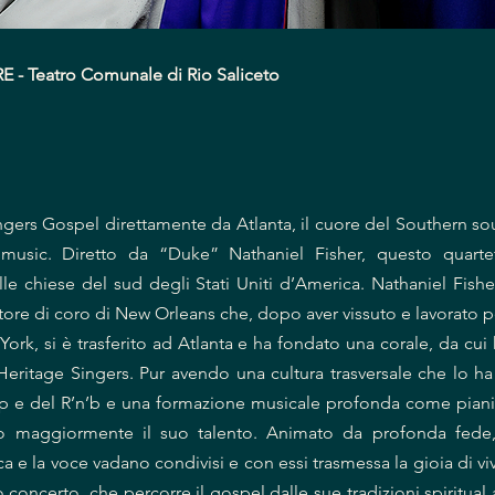
 Teatro Comunale di Rio Saliceto
gers Gospel direttamente da Atlanta, il cuore del Southern so
k music. Diretto da “Duke” Nathaniel Fisher, questo quartet
lle chiese del sud degli Stati Uniti d’America. Nathaniel Fish
ttore di coro di New Orleans che, dopo aver vissuto e lavorato p
York, si è trasferito ad Atlanta e ha fondato una corale, da cui 
Heritage Singers. Pur avendo una cultura trasversale che lo ha 
 e del R’n’b e una formazione musicale profonda come pianist
o maggiormente il suo talento. Animato da profonda fede,
 e la voce vadano condivisi e con essi trasmessa la gioia di viv
ro concerto, che percorre il gospel dalle sue tradizioni spiritual