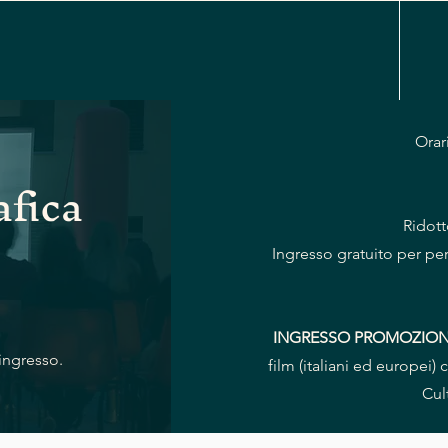
Orar
fica
Ridott
Ingresso gratuito per per
INGRESSO PROMOZIO
'ingresso.
film (italiani ed europei
Cul