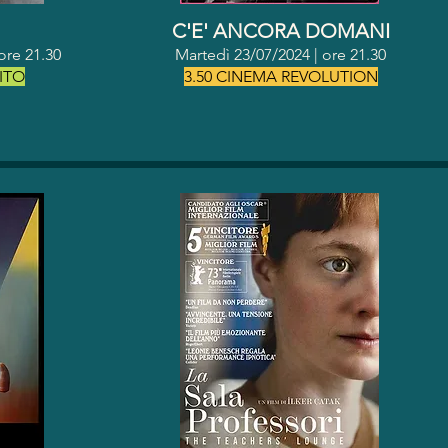
C'E' ANCORA DOMANI
o
re 21.30
Martedì 23/07/2024 | o
re 21.30
ITO
3.50 CINEMA REVOLUTION